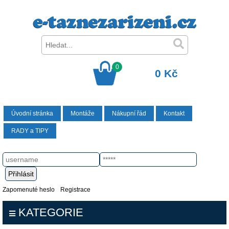
0
0 Kč
Úvodní stránka
Montáže
Nákupní řád
Kontakt
RADY a TIPY
Zapomenuté heslo
Registrace
KATEGORIE