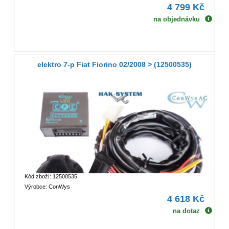
4 799 Kč
na objednávku
elektro 7-p Fiat Fiorino 02/2008 > (12500535)
Kód zboží: 12500535
Výrobce: ConWys
4 618 Kč
na dotaz