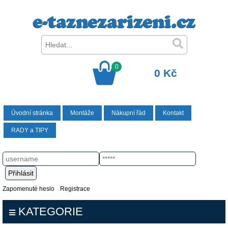
0
0 Kč
Úvodní stránka
Montáže
Nákupní řád
Kontakt
RADY a TIPY
Zapomenuté heslo
Registrace
KATEGORIE