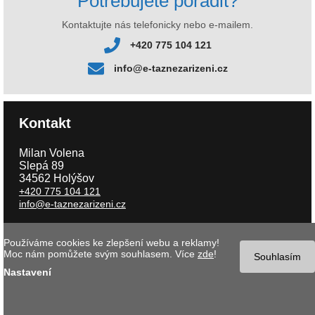
Potřebujete poradit?
Kontaktujte nás telefonicky nebo e-mailem.
+420 775 104 121
info@e-taznezarizeni.cz
Kontakt
Milan Volena
Slepá 89
34562 Holýšov
+420 775 104 121
info@e-taznezarizeni.cz
Používáme cookies ke zlepšení webu a reklamy!
Copyright © 2026 e-taznezarizeni.cz | Aktualizace 06.08.2026 |
Tvorba
Moc nám pomůžete svým souhlasem. Více
zde
!
internetového obchodu
- MK software |
Nastavení cookies
Souhlasím
Nastavení