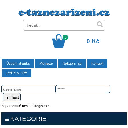
0
0 Kč
Úvodní stránka
Montáže
Nákupní řád
Kontakt
RADY a TIPY
Zapomenuté heslo
Registrace
KATEGORIE