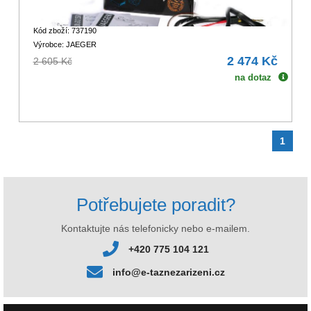
Kód zboží: 737190
Výrobce: JAEGER
2 474 Kč
2 605 Kč
na dotaz
1
Potřebujete poradit?
Kontaktujte nás telefonicky nebo e-mailem.
+420 775 104 121
info@e-taznezarizeni.cz