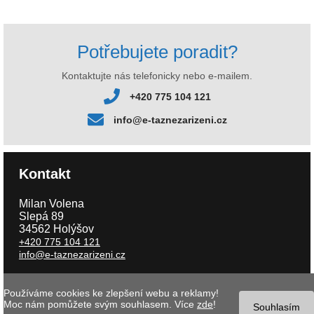
Potřebujete poradit?
Kontaktujte nás telefonicky nebo e-mailem.
+420 775 104 121
info@e-taznezarizeni.cz
Kontakt
Milan Volena
Slepá 89
34562 Holýšov
+420 775 104 121
info@e-taznezarizeni.cz
Používáme cookies ke zlepšení webu a reklamy!
Copyright © 2026 e-taznezarizeni.cz | Aktualizace 06.08.2026 |
Tvorba
Moc nám pomůžete svým souhlasem. Více
zde
!
internetového obchodu
- MK software |
Nastavení cookies
Souhlasím