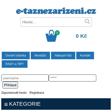
0
0 Kč
Úvodní stránka
Montáže
Nákupní řád
Kontakt
RADY a TIPY
Zapomenuté heslo
Registrace
KATEGORIE