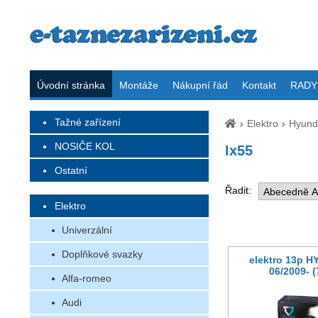
Úvodní stránka
Montáže
Nákupní řád
Kontakt
RADY 
Tažné zařízení
Elektro
Hyund
NOSIČE KOL
Ix55
Ostatní
Řadit:
Elektro
Univerzální
Doplňkové svazky
elektro 13p H
06/2009- 
Alfa-romeo
Audi