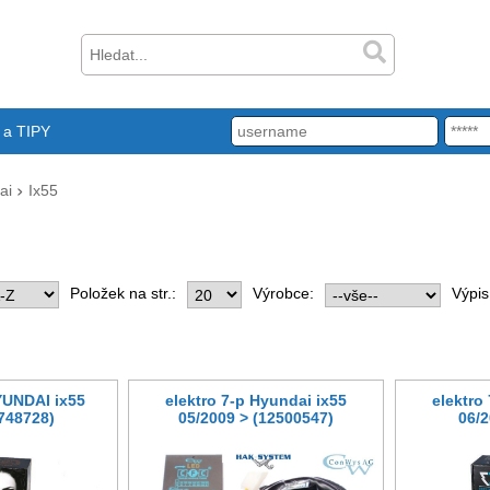
a TIPY
ai
Ix55
Položek na str.:
Výrobce:
Výpis
YUNDAI ix55
elektro 7-p Hyundai ix55
elektro
(748728)
05/2009 > (12500547)
06/2