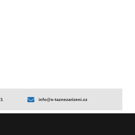
21
info@e-taznezarizeni.cz