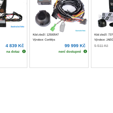
Kód zboží: 12500547
Kód zboží: 73
Výrobce: ConWys
Výrobce: JAE
4 839 Kč
99 999 Kč
5 511 Kč
na dotaz
není dostupné