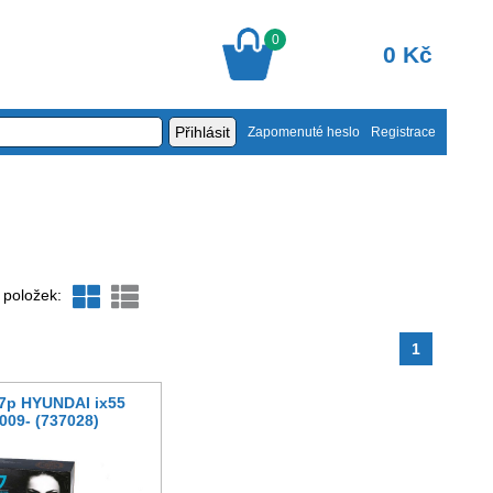
0
0 Kč
Zapomenuté heslo
Registrace
 položek:
1
 7p HYUNDAI ix55
009- (737028)