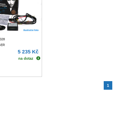
7028
GER
5 235 Kč
na dotaz
1