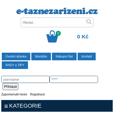
0
0 Kč
Úvodní stránka
Montáže
Nákupní řád
Kontakt
RADY a TIPY
Zapomenuté heslo
Registrace
KATEGORIE