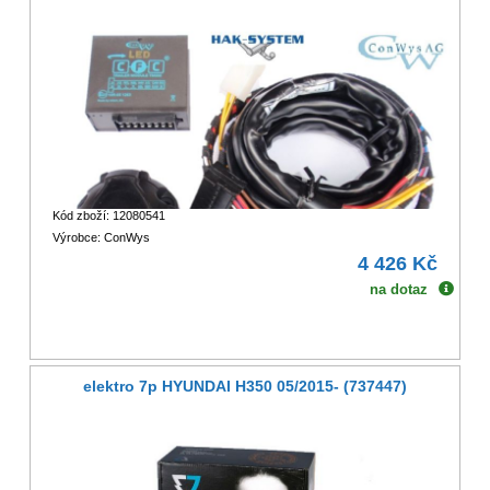
Kód zboží: 12080541
Výrobce: ConWys
4 426 Kč
na dotaz
elektro 7p HYUNDAI H350 05/2015- (737447)