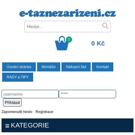
0
0 Kč
Úvodní stránka
Montáže
Nákupní řád
Kontakt
RADY a TIPY
Zapomenuté heslo
Registrace
KATEGORIE