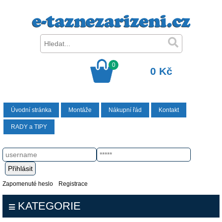
0
0 Kč
Úvodní stránka
Montáže
Nákupní řád
Kontakt
RADY a TIPY
Zapomenuté heslo
Registrace
KATEGORIE