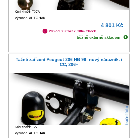
Kód zboží: F27A
Výrobce: AUTOHAK
4 801 Kč
206 od 08 Check, 206+ Check
běžně externě skladem
Tažné zařízení Peugeot 206 HB 98- nový nárazník. i
CC, 206+
Kód zboží: F27
Výrobce: AUTOHAK