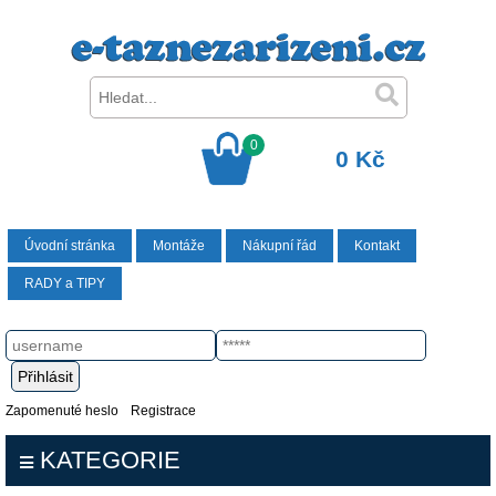
0
0 Kč
Úvodní stránka
Montáže
Nákupní řád
Kontakt
RADY a TIPY
Zapomenuté heslo
Registrace
KATEGORIE