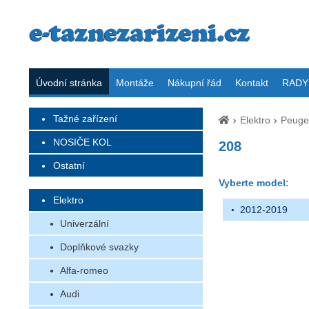
Úvodní stránka
Montáže
Nákupní řád
Kontakt
RADY 
Tažné zařízení
Elektro
Peuge
NOSIČE KOL
208
Ostatní
Vyberte model:
Elektro
2012-2019
Univerzální
Doplňkové svazky
Alfa-romeo
Audi