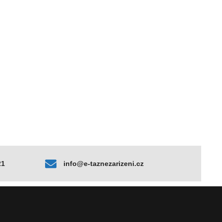
21
info@e-taznezarizeni.cz