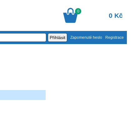
0
0 Kč
Zapomenuté heslo
Registrace