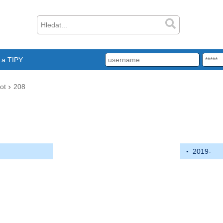
a TIPY
ot
208
2019-