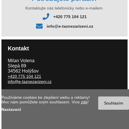
Kontaktujte nás telefonicky nebo e-mailem.
+420 775 104 121
info@e-taznezarizeni.cz
Kontakt
Milan Volena
Slepá 89
34562 Holýšov
+420 775 104 121
info@e-taznezarizeni.cz
Používáme cookies ke zlepšení webu a reklamy!
Copyright © 2026 e-taznezarizeni.cz | Aktualizace 06.08.2026 |
Tvorba
Moc nám pomůžete svým souhlasem. Více
zde
!
internetového obchodu
- MK software |
Nastavení cookies
Souhlasím
Nastavení