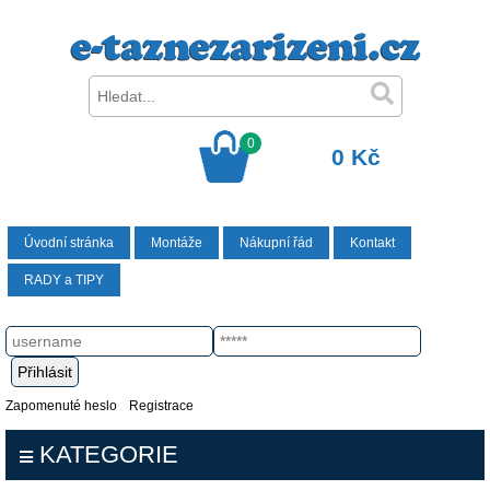
0
0 Kč
Úvodní stránka
Montáže
Nákupní řád
Kontakt
RADY a TIPY
Zapomenuté heslo
Registrace
KATEGORIE