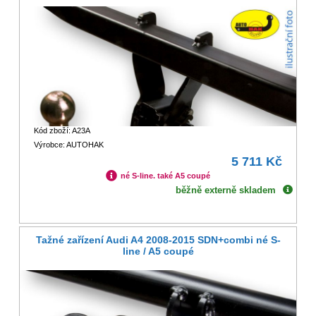
Kód zboží: A23A
Výrobce: AUTOHAK
5 711 Kč
né S-line. také A5 coupé
běžně externě skladem
Tažné zařízení Audi A4 2008-2015 SDN+combi né S-
line / A5 coupé