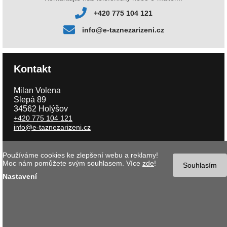
+420 775 104 121
info@e-taznezarizeni.cz
Kontakt
Milan Volena
Slepá 89
34562 Holýšov
+420 775 104 121
info@e-taznezarizeni.cz
Používáme cookies ke zlepšení webu a reklamy!
Copyright © 2026 e-taznezarizeni.cz | Aktualizace 07.08.2026 |
Tvorba
Moc nám pomůžete svým souhlasem. Více
zde
!
internetového obchodu
- MK software |
Nastavení cookies
Souhlasím
Nastavení