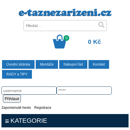
0
0 Kč
Úvodní stránka
Montáže
Nákupní řád
Kontakt
RADY a TIPY
Zapomenuté heslo
Registrace
KATEGORIE