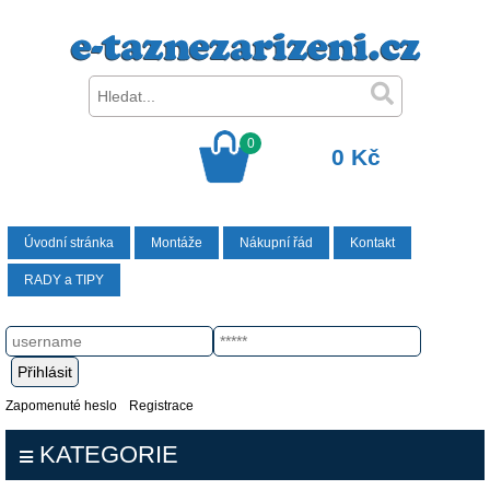
0
0 Kč
Úvodní stránka
Montáže
Nákupní řád
Kontakt
RADY a TIPY
Zapomenuté heslo
Registrace
KATEGORIE