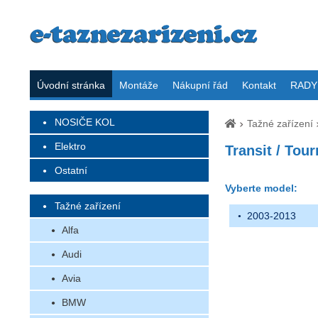
Úvodní stránka
Montáže
Nákupní řád
Kontakt
RADY 
NOSIČE KOL
Tažné zařízení
Elektro
Transit / Tou
Ostatní
Vyberte model:
Tažné zařízení
2003-2013
Alfa
Audi
Avia
BMW