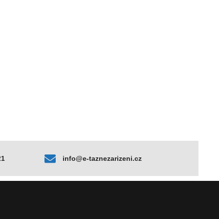
21
info@e-taznezarizeni.cz