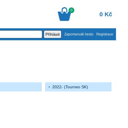
0
0 Kč
Zapomenuté heslo
Registrace
2022- (Tourneo SK)