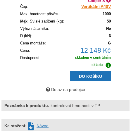
Cooper S
Vertikální A40V
Čep:
Max. hmotnost přívěsu
1000
(kg):
Max. Svislé zatížení (kg):
50
Výřez nárazníku:
Ne
D (kN):
6
Cena montáže:
G
12 148 Kč
Cena:
Dostupnost:
skladem v centrálním
skladu
DO KOŠÍKU
Dotaz na prodejce
Poznámka k produktu:
kontrolovat hmotnosti v TP
Ke stažení:
Návod