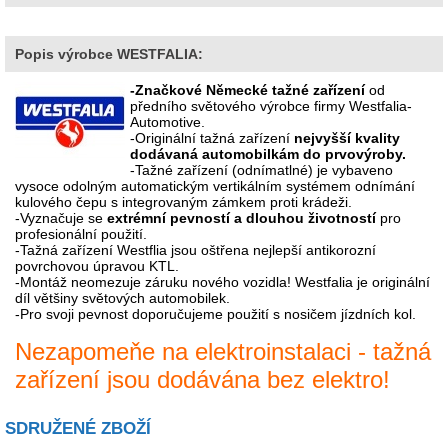
Popis výrobce WESTFALIA:
-Značkové Německé tažné zařízení
od
předního světového výrobce firmy Westfalia-
Automotive.
-Originální tažná zařízení
nejvyšší kvality
dodávaná automobilkám do prvovýroby.
-Tažné zařízení (odnímatlné) je vybaveno
vysoce odolným automatickým vertikálním systémem odnímání
kulového čepu s integrovaným zámkem proti krádeži.
-Vyznačuje se
extrémní pevností a dlouhou životností
pro
profesionální použití.
-Tažná zařízení Westflia jsou oštřena nejlepší antikorozní
povrchovou úpravou KTL.
-Montáž neomezuje záruku nového vozidla! Westfalia je originální
díl většiny světových automobilek.
-Pro svoji pevnost doporučujeme použití s nosičem jízdních kol.
Nezapomeňe na elektroinstalaci - tažná
zařízení jsou dodávána bez elektro!
SDRUŽENÉ ZBOŽÍ