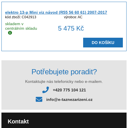
elektro 13-p Mini viz návod (R55 56 60 61) 2007-2017
kód zboží: C042913
výrobce: AC
skladem v
5 475 Kč
centrálním skladu
DO KOŠÍKU
Potřebujete poradit?
Kontaktujte nás telefonicky nebo e-mailem.
+420 775 104 121
info@e-taznezarizeni.cz
Kontakt