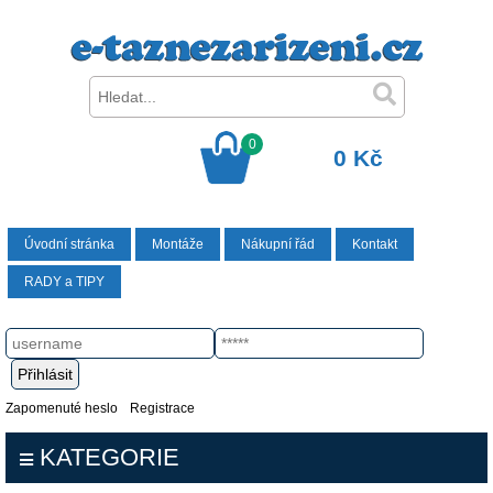
0
0 Kč
Úvodní stránka
Montáže
Nákupní řád
Kontakt
RADY a TIPY
Zapomenuté heslo
Registrace
KATEGORIE