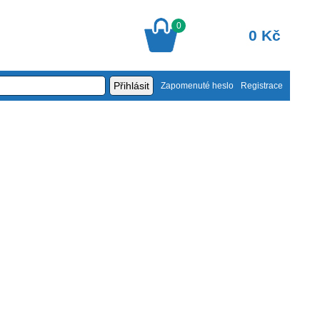
0
0 Kč
Zapomenuté heslo
Registrace