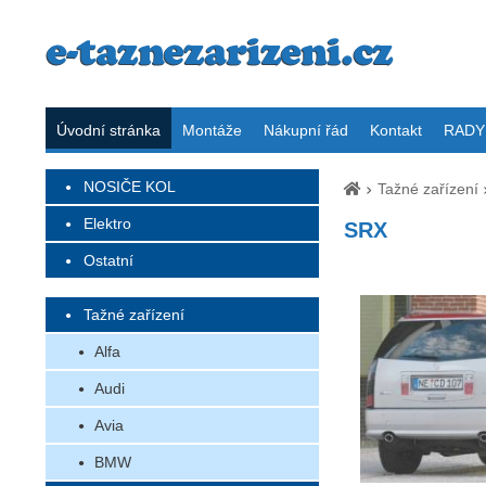
Úvodní stránka
Montáže
Nákupní řád
Kontakt
RADY 
NOSIČE KOL
Tažné zařízení
Elektro
SRX
Ostatní
Tažné zařízení
Alfa
Audi
Avia
BMW