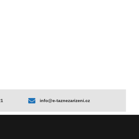
21
info@e-taznezarizeni.cz