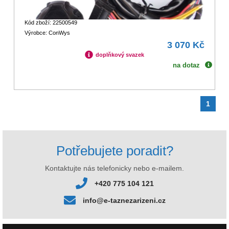
Kód zboží: 22500549
Výrobce: ConWys
3 070 Kč
doplňkový svazek
na dotaz
1
Potřebujete poradit?
Kontaktujte nás telefonicky nebo e-mailem.
+420 775 104 121
info@e-taznezarizeni.cz