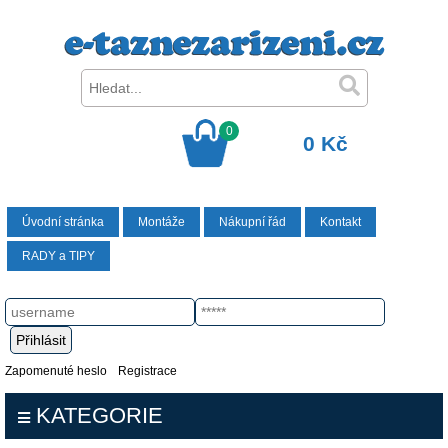
0
0 Kč
Úvodní stránka
Montáže
Nákupní řád
Kontakt
RADY a TIPY
Zapomenuté heslo
Registrace
KATEGORIE