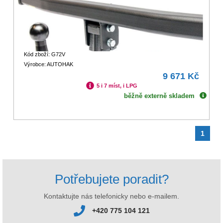
Kód zboží: G72V
Výrobce: AUTOHAK
9 671 Kč
5 i 7 míst, i LPG
běžně externě skladem
1
Potřebujete poradit?
Kontaktujte nás telefonicky nebo e-mailem.
+420 775 104 121