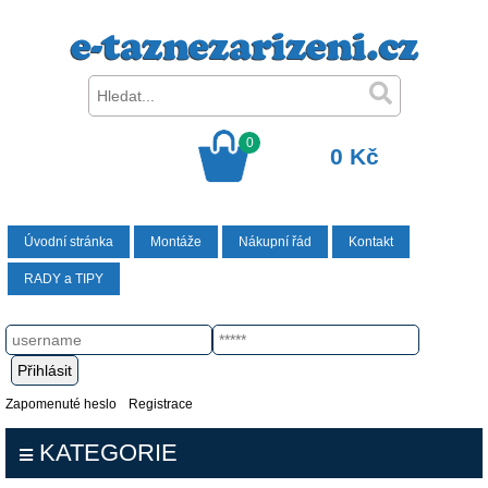
0
0 Kč
Úvodní stránka
Montáže
Nákupní řád
Kontakt
RADY a TIPY
Zapomenuté heslo
Registrace
KATEGORIE