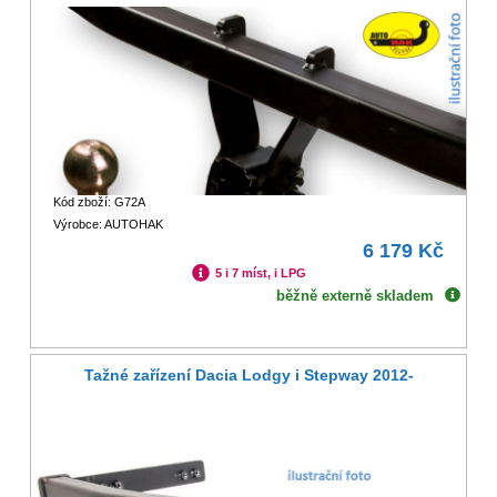
Kód zboží: G72A
Výrobce: AUTOHAK
6 179 Kč
5 i 7 míst, i LPG
běžně externě skladem
Tažné zařízení Dacia Lodgy i Stepway 2012-