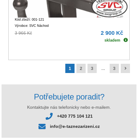
Kód zboží: 001-121
Výrobce: SVC Náchod
2 900 Kč
3 966 Kč
skladem
1
2
3
...
3
Potřebujete poradit?
Kontaktujte nás telefonicky nebo e-mailem.
+420 775 104 121
info@e-taznezarizeni.cz