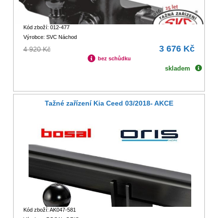
Kód zboží: 012-477
Výrobce: SVC Náchod
3 676 Kč
4 920 Kč
bez schůdku
skladem
Tažné zařízení Kia Ceed 03/2018- AKCE
Kód zboží: AK047-581