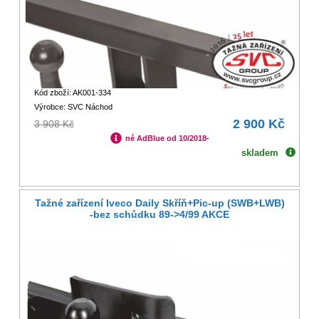
Kód zboží: AK001-334
Výrobce: SVC Náchod
2 900 Kč
3 908 Kč
né AdBlue od 10/2018-
skladem
Tažné zařízení Iveco Daily Skříň+Pic-up (SWB+LWB)
-bez schůdku 89->4/99 AKCE