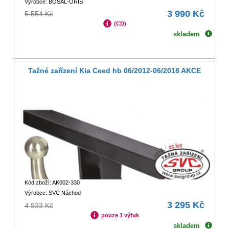
Výrobce: BOSAL-ORIS
3 990 Kč
5 554 Kč
(CD)
skladem
Tažné zařízení Kia Ceed hb 06/2012-06/2018 AKCE
Kód zboží: AK002-330
Výrobce: SVC Náchod
3 295 Kč
4 933 Kč
pouze 1 výfuk
skladem