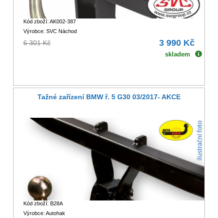
Kód zboží: AK002-387
Výrobce: SVC Náchod
3 990 Kč
6 301 Kč
skladem
Tažné zařízení BMW ř. 5 G30 03/2017- AKCE
Kód zboží: B28A
Výrobce: Autohak