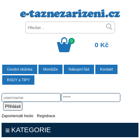
0
0 Kč
Úvodní stránka
Montáže
Nákupní řád
Kontakt
RADY a TIPY
Zapomenuté heslo
Registrace
KATEGORIE