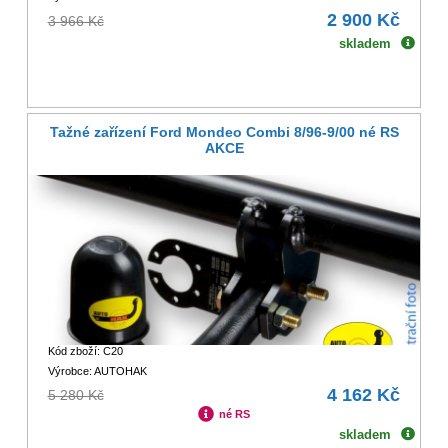
2 900 Kč
3 966 Kč
skladem
Tažné zařízení Ford Mondeo Combi 8/96-9/00 né RS
AKCE
Kód zboží: C20
Výrobce: AUTOHAK
4 162 Kč
5 280 Kč
né RS
skladem