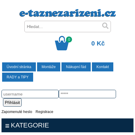
0
0 Kč
Úvodní stránka
Montáže
Nákupní řád
Kontakt
RADY a TIPY
Zapomenuté heslo
Registrace
KATEGORIE