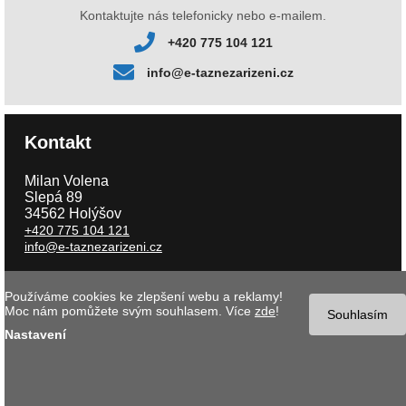
Kontaktujte nás telefonicky nebo e-mailem.
+420 775 104 121
info@e-taznezarizeni.cz
Kontakt
Milan Volena
Slepá 89
34562 Holýšov
+420 775 104 121
info@e-taznezarizeni.cz
Používáme cookies ke zlepšení webu a reklamy!
Copyright © 2026 e-taznezarizeni.cz | Aktualizace 09.08.2026 |
Tvorba
Moc nám pomůžete svým souhlasem. Více
zde
!
internetového obchodu
- MK software |
Nastavení cookies
Souhlasím
Nastavení