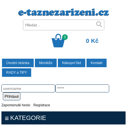
0
0 Kč
Úvodní stránka
Montáže
Nákupní řád
Kontakt
RADY a TIPY
Zapomenuté heslo
Registrace
KATEGORIE