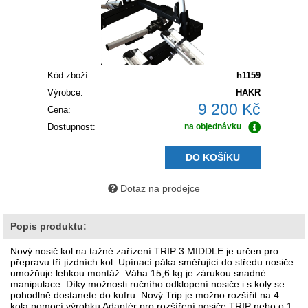
Kód zboží:
h1159
Výrobce:
HAKR
9 200 Kč
Cena:
Dostupnost:
na objednávku
DO KOŠÍKU
Dotaz na prodejce
Popis produktu:
Nový nosič kol na tažné zařízení TRIP 3 MIDDLE je určen pro
přepravu tří jízdních kol. Upínací páka směřující do středu nosiče
umožňuje lehkou montáž. Váha 15,6 kg je zárukou snadné
manipulace. Díky možnosti ručního odklopení nosiče i s koly se
pohodlně dostanete do kufru. Nový Trip je možno rozšířit na 4
kola pomocí výrobku Adaptér pro rozšíření nosiče TRIP
nebo o 1