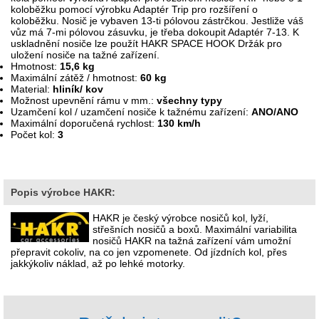
koloběžku pomocí výrobku Adaptér Trip pro rozšíření o
koloběžku.
Nosič je vybaven 13-ti pólovou zástrčkou. Jestliže váš
vůz má 7-mi pólovou zásuvku, je třeba dokoupit Adaptér 7-13. K
uskladnění nosiče lze použít HAKR SPACE HOOK Držák pro
uložení nosiče na tažné zařízení.
Hmotnost:
15,6 kg
Maximální zátěž / hmotnost:
60 kg
Material:
hliník/ kov
Možnost upevnění rámu v mm.:
všechny typy
Uzamčení kol / uzamčení nosiče k tažnému zařízení:
ANO/ANO
Maximální doporučená rychlost:
130 km/h
Počet kol:
3
Popis výrobce HAKR:
HAKR je český výrobce nosičů kol, lyží,
střešních nosičů a boxů. Maximální variabilita
nosičů HAKR na tažná zařízení vám umožní
přepravit cokoliv, na co jen vzpomenete. Od jízdních kol, přes
jakkýkoliv náklad, až po lehké motorky.