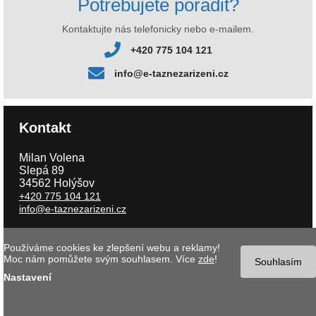
Potřebujete poradit?
Kontaktujte nás telefonicky nebo e-mailem.
+420 775 104 121
info@e-taznezarizeni.cz
Kontakt
Milan Volena
Slepá 89
34562 Holýšov
+420 775 104 121
info@e-taznezarizeni.cz
Používáme cookies ke zlepšení webu a reklamy!
Copyright © 2026 e-taznezarizeni.cz | Aktualizace 06.08.2026 |
Tvorba
Moc nám pomůžete svým souhlasem. Více
zde
!
internetového obchodu
- MK software |
Nastavení cookies
Souhlasím
Nastavení