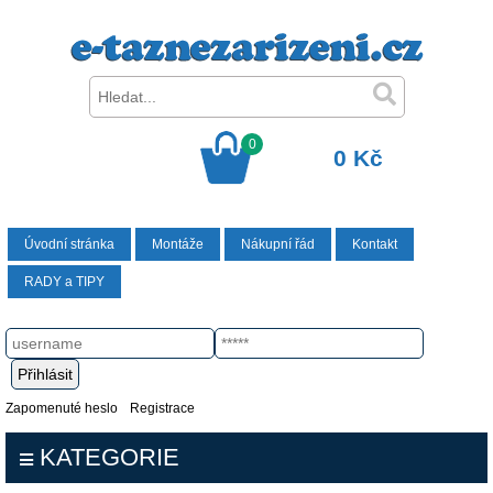
0
0 Kč
Úvodní stránka
Montáže
Nákupní řád
Kontakt
RADY a TIPY
Zapomenuté heslo
Registrace
KATEGORIE