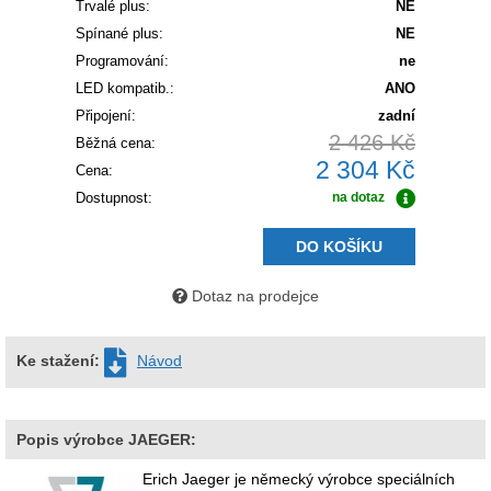
Trvalé plus:
NE
Spínané plus:
NE
Programování:
ne
LED kompatib.:
ANO
Připojení:
zadní
2 426 Kč
Běžná cena:
2 304 Kč
Cena:
Dostupnost:
na dotaz
DO KOŠÍKU
Dotaz na prodejce
Ke stažení:
Návod
Popis výrobce JAEGER:
Erich Jaeger je německý výrobce speciálních