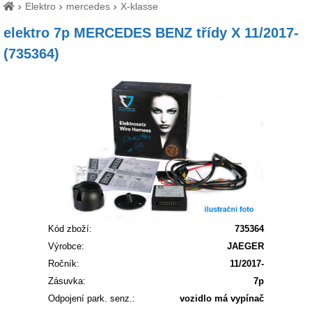
Elektro
mercedes
X-klasse
elektro 7p MERCEDES BENZ třídy X 11/2017-
(735364)
Kód zboží:
735364
Výrobce:
JAEGER
Ročník:
11/2017-
Zásuvka:
7p
Odpojení park. senz.:
vozidlo má vypínač