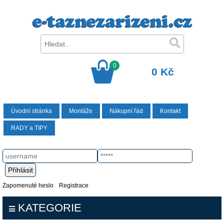
0
0 Kč
Úvodní stránka
Montáže
Nákupní řád
Kontakt
RADY a TIPY
Zapomenuté heslo
Registrace
KATEGORIE