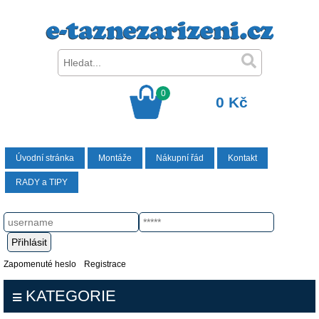
0
0 Kč
Úvodní stránka
Montáže
Nákupní řád
Kontakt
RADY a TIPY
Zapomenuté heslo
Registrace
KATEGORIE