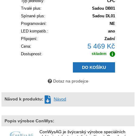
Typ jednotky:
CFC
Trvalé plus:
Sadou DB01
Spínané plus:
Sadou DL01
Programování:
NE
LED kompatib.:
ano
Připojení:
Zadní
5 469 Kč
Cena:
Dostupnost:
skladem
DO KOŠÍKU
Dotaz na prodejce
Návod k produktu:
Návod
Popis výrobce ConWys:
ConWysAG je švýcarský výrobce speciálních