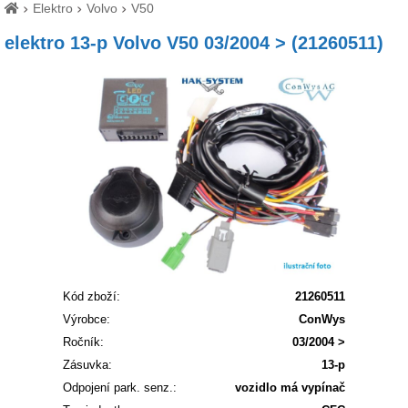
Elektro
Volvo
V50
elektro 13-p Volvo V50 03/2004 > (21260511)
Kód zboží:
21260511
Výrobce:
ConWys
Ročník:
03/2004 >
Zásuvka:
13-p
Odpojení park. senz.:
vozidlo má vypínač