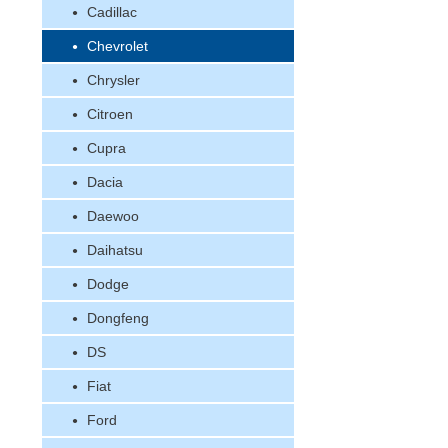
Cadillac
Chevrolet
Chrysler
Citroen
Cupra
Dacia
Daewoo
Daihatsu
Dodge
Dongfeng
DS
Fiat
Ford