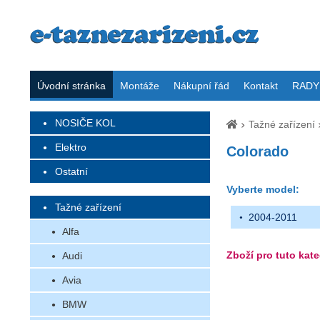
Úvodní stránka
Montáže
Nákupní řád
Kontakt
RADY 
NOSIČE KOL
Tažné zařízení
Elektro
Colorado
Ostatní
Vyberte model:
Tažné zařízení
2004-2011
Alfa
Zboží pro tuto kate
Audi
Avia
BMW