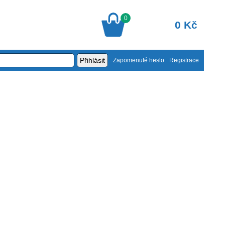
0
0 Kč
Zapomenuté heslo
Registrace