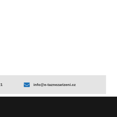
21
info@e-taznezarizeni.cz