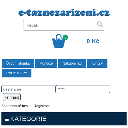
0
0 Kč
Úvodní stránka
Montáže
Nákupní řád
Kontakt
RADY a TIPY
Zapomenuté heslo
Registrace
KATEGORIE