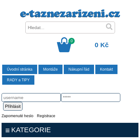
0
0 Kč
Úvodní stránka
Montáže
Nákupní řád
Kontakt
RADY a TIPY
Zapomenuté heslo
Registrace
KATEGORIE