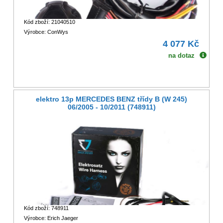
Kód zboží: 21040510
Výrobce: ConWys
4 077 Kč
na dotaz
elektro 13p MERCEDES BENZ třídy B (W 245)
06/2005 - 10/2011 (748911)
Kód zboží: 748911
Výrobce: Erich Jaeger