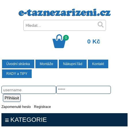
0
0 Kč
Úvodní stránka
Montáže
Nákupní řád
Kontakt
RADY a TIPY
Zapomenuté heslo
Registrace
KATEGORIE