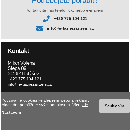
Potřebujete poradit?
Kontaktujte nás telefonicky nebo e-mailem.
+420 775 104 121
info@e-taznezarizeni.cz
Kontakt
Milan Volena
Slepá 89
34562 Holýšov
+420 775 104 121
info@e-taznezarizeni.cz
Používáme cookies ke zlepšení webu a reklamy!
Copyright © 2026 e-taznezarizeni.cz | Aktualizace 08.08.2026 |
Tvorba
Moc nám pomůžete svým souhlasem. Více
zde
!
internetového obchodu
- MK software |
Nastavení cookies
Souhlasím
Nastavení