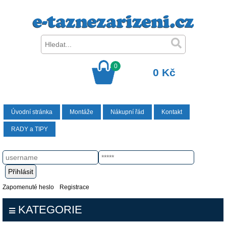
0
0 Kč
Úvodní stránka
Montáže
Nákupní řád
Kontakt
RADY a TIPY
Zapomenuté heslo
Registrace
KATEGORIE