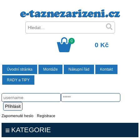
0
0 Kč
Úvodní stránka
Montáže
Nákupní řád
Kontakt
RADY a TIPY
Zapomenuté heslo
Registrace
KATEGORIE