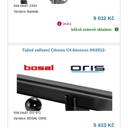
Kód zboží: Z43V
Výrobce: Autohak
9 032 Kč
(n.h.)
běžně externě skladem
Tažné zařízení Citroen C4 Aircross 04/2012-
Kód zboží: 037-871
Výrobce: BOSAL-ORIS
5 433 Kč