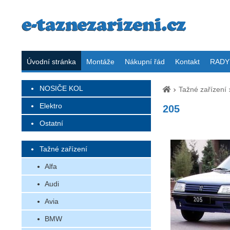
Úvodní stránka
Montáže
Nákupní řád
Kontakt
RADY 
NOSIČE KOL
Tažné zařízení
Elektro
205
Ostatní
Tažné zařízení
Alfa
Audi
Avia
BMW