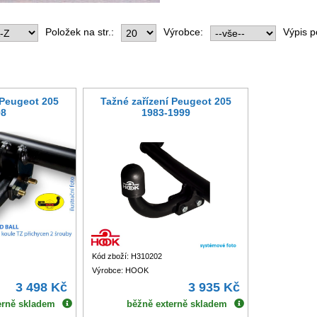
Položek na str.:
Výrobce:
Výpis p
 Peugeot 205
Tažné zařízení Peugeot 205
98
1983-1999
Kód zboží: H310202
Výrobce: HOOK
3 498 Kč
3 935 Kč
erně skladem
běžně externě skladem