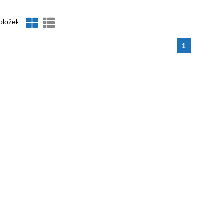
oložek:
1