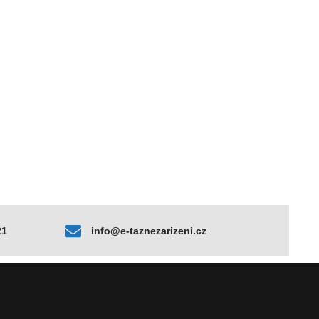
21
info@e-taznezarizeni.cz