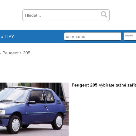
a TIPY
Peugeot
205
Peugeot 205
Vybíráte tažné zaří