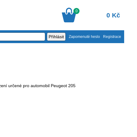
0
0 Kč
Zapomenuté heslo
Registrace
zení určené pro automobil Peugeot 205